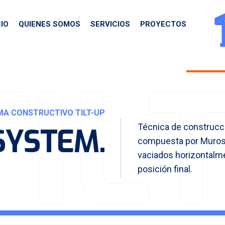
CIO
QUIENES SOMOS
SERVICIOS
PROYECTOS
CONTA
TILT
MA CONSTRUCTIVO TILT-UP
Técnica de construcc
 SYSTEM
.
compuesta por Muros
vaciados horizontalme
posición final.