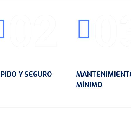
UP
02
0
PIDO Y SEGURO
MANTENIMIENT
MÍNIMO